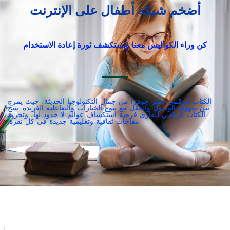
أضخم شبكة أطفال على الإنترنت
كن وراء الكواليس معنا واستكشف ثورة إعادة الاستخدام
الكتاب الرقمي يعتبر جوهرًا من جمال التكنولوجيا الحديثة، حيث يمزج
بين سهولة الوصول والتنقل مع تنوع الخيارات والتفاعلية الفريدة. يتيح
الكتاب الرقمي للقارئ فرصة استكشاف عوالم لا حدود لها، وتجربة
مفاجآت ثقافية وتعليمية جديدة في كل نقرة.