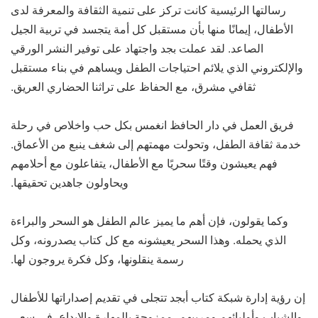
رسالتها الرئيسية كانت تركز على تنمية الثقافة والمعرفة لدى
الأطفال، إيمانًا منها بأن مستقبل كل أمة يتجسد في تربية الجيل
الصاعد. لقد عملت بجد واجتهاد على توفير النشر الورقي
والإلكتروني الذي يلائم احتياجات الطفل ويساهم في بناء مستقبل
ثقافي مشرق، مع الحفاظ على تراثنا الحضاري العريق.
فريق العمل في دار الحافظ انغمس بكل حب واخلاص في رحلة
خدمة ثقافة الطفل، وتحولت مهمتهم إلى شغف ينبع من الأعماق.
فهم يعيشون وقتًا سحريًا مع الأطفال، يتفاعلون مع أحلامهم
ويحاولون جاهدين تحقيقها.
وكما يقولون، فإن أهم ما يميز عالم الطفل هو السحر والبراءة
الذي يحمله. وهذا السحر يعيشونه مع كل كتاب يصدرونه، وكل
رسمة ينقلونها، وكل فكرة يروجون لها.
إن رؤية إدارة شبكة كتاب أبجد تتجلى في تقديم إصداراتها للأطفال
والشباب وأوليائهم ومربيهم، ممزوجة بالمهارة والابداع، في سعي